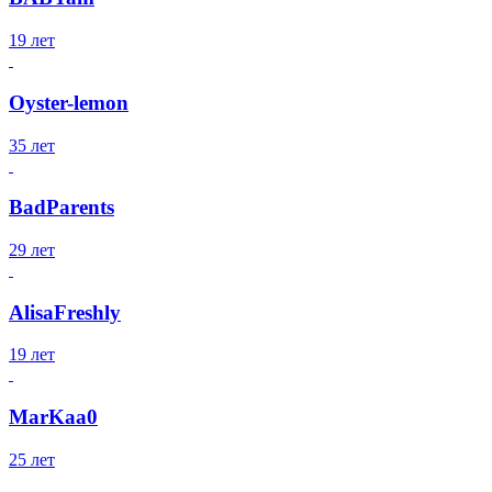
19 лет
Oyster-lemon
35 лет
BadParents
29 лет
AlisaFreshly
19 лет
MarKaa0
25 лет